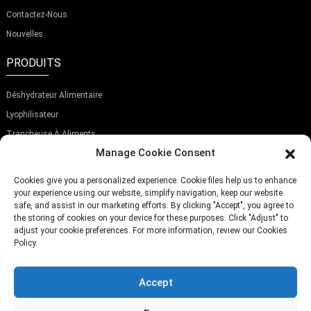
Contactez-Nous
Nouvelles
PRODUITS
Déshydrateur Alimentaire
Lyophilisateur
Trancheuse À Aliments
Manage Cookie Consent
ABONNEZ-VOUS À NOTRE NEWSLETTER
Cookies give you a personalized experience. Cookie files help us to enhance
your experience using our website, simplify navigation, keep our website
safe, and assist in our marketing efforts. By clicking "Accept", you agree to
the storing of cookies on your device for these purposes. Click "Adjust" to
adjust your cookie preferences. For more information, review our Cookies
Policy.
Soumettre
Accept
TÉLÉPHONE:
(+86)757-29292044
E-MAIL:
Info@fsdalle.com