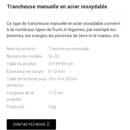
Trancheuse manuelle en acier inoxydable
Ce type de trancheuse manuelle en acier inoxydable convient
à de nombreux types de fruits et légumes, par exemple les
pommes, les oranges, les pommes de terre et le manioc, etc.
Nom du produit
Trancheuse manuelle
Numéro de modèle
SL-02
Taille du produit
31*39*39 cm
Épaisseur de coupe
0-13 mm
Taille de la fente pour
10 x 10 x 25 cm
aliments
Longueur de la
11,5 cm
poignée
Poids net
3 kg
CONTACTEZ-NOUS