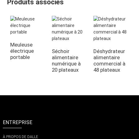
Produits associés
Meuleuse
électrique
Séchoir
Déshydrateur
D
portable
alimentaire
alimentaire
a
numérique à
commercial à
i
20 plateaux
48 plateaux
p
ENTREPRISE
À PROPOS DE DALLE