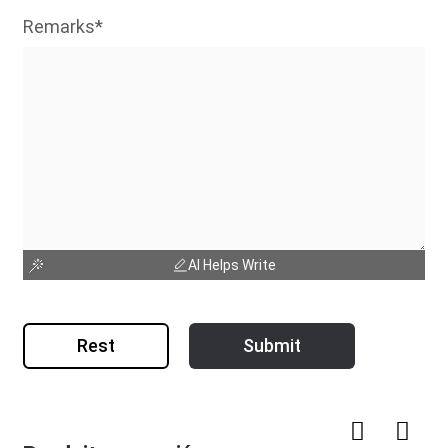
Remarks*
AI Helps Write
Rest
Submit