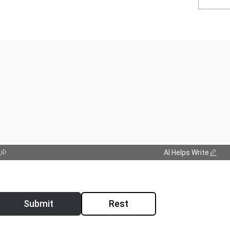
AI Helps Write
Submit
Rest