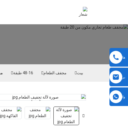
هاتف
بيت
مجفف الطعام
16-48 طبقة
مج
بريد
إلكتروني
واتساب
Loading...
Loading...