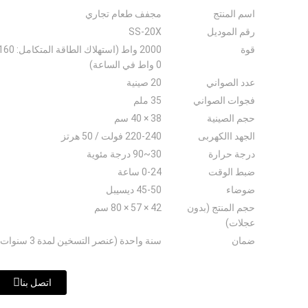
اسم المنتج
مجفف طعام تجاري
رقم الموديل
SS-20X
قوة
2000 واط (استهلاك الطاقة المتكامل:
0 واط في الساعة)
عدد الصواني
20 صينية
فجوات الصواني
35 ملم
حجم الصينية
38 × 40 سم
الجهد االكهربى
220-240 فولت / 50 هرتز
درجة حرارة
30~90 درجة مئوية
ضبط الوقت
0-24 ساعة
ضوضاء
45-50 ديسيبل
حجم المنتج (بدون
42 × 57 × 80 سم
عجلات)
ضمان
سنة واحدة (عنصر التسخين لمدة 3 سنوات)
اتصل بنا