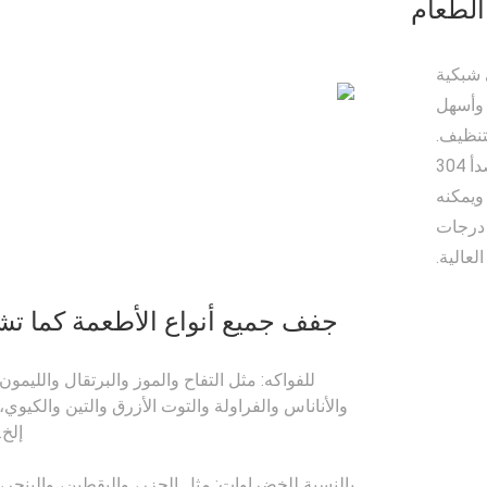
الطعام
 شبكية
ر أمانًا وأسهل
تنظيف.
إضافة إلى ذلك، يتمتع الفولاذ المقاوم للصدأ 304
ويمكنه
 درجات
لعالية.
جفف جميع أنواع الأطعمة كما تش
للفواكه: مثل التفاح والموز والبرتقال والليمون
والأناناس والفراولة والتوت الأزرق والتين والكيوي،
إلخ.
بالنسبة للخضراوات: مثل الجزر، واليقطين، والبنجر،