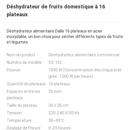
Déshydrateur de fruits domestique à 16
plateaux
Déshydrateur alimentaire Dalle 16 plateaux en acier
inoxydable, un bon choix pour sécher différents types de fruits
et légumes.
Nom du produit
Déshydrateur alimentaire commercial
Numéro de modèle
SS-16C
Pouvoir
1000 W (Consommation électrique inté
grée : 1200 W par heure)
Quantité de plateaux
16 plateaux
Espaces entre les
35 mm
plateaux
Taille du plateau
30 x 28 cm
Tension
220-240 V/50 Hz
Température
30~85℃
Réglage de l'heure
0-24 heures