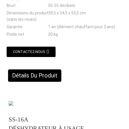
Bruit
50-55 décibels
Dimensions du produit
39,5 x 34,5 x 53,5 cm
(sans les roues)
Garantie
1 an (élément chauffant pour 3 ans)
Poids net
20 kg
CONTACTEZ-NOUS
Détails Du Produit
SS-16A
DÉSHYDRATEUR À USAGE