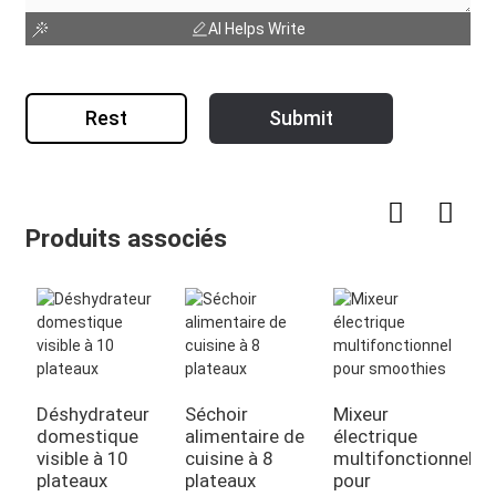
AI Helps Write
Rest
Submit
Produits associés
D
d
Déshydrateur
Séchoir
Mixeur
6
domestique
alimentaire de
électrique
visible à 10
cuisine à 8
multifonctionnel
plateaux
plateaux
pour