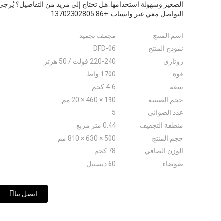
الصغير وسهولة استخدامها. هل تحتاج إلى مزيد من التفاصيل؟ يُرجى
التواصل معي عبر واتساب: +86 13702302805
اسم المنتج
مجفف تجميد
نموذج المنتج
DFD-06
روتاري
220-240 فولت / 50 هرتز
قوة
1700 واط
سعة
4-6 كجم
حجم الصينية
190 × 460 × 20 مم
عدد الصواني
5
منطقة التجفيف
0.44 متر مربع
حجم المنتج
500 × 630 × 810 مم
الوزن الصافي
78 كجم
ضوضاء
60 ديسيبل
اتصل بنا