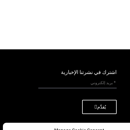
مجفف تجميد الآيس
مجفف طعام بالتجميد
كريم سعة 6 كجم
سعة 6 كجم
اشترك في نشرتنا الإخبارية
يُقدِّم
رقم الهاتف:
(+86)757-29292044