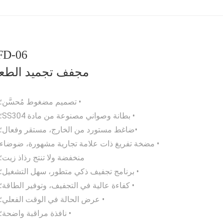
FD-06
مجفف تجميد الطع
• تصميم مضغوط مُحسَّن؛
• بطانة وصواني مصنوعة من مادة SS304؛
•ضاغط مستورد من الخارج، مستقر وفعال؛
• مضخة تفريغ ذات علامة تجارية مشهورة، ضوضاء
منخفضة ولا تنتج رذاذ زيت؛
• برنامج تجفيف ذكي متطور، سهل التشغيل؛
• كفاءة عالية في التجفيف، وتوفير الطاقة؛
• عرض الحالة في الوقت الفعلي؛
• نافذة مراقبة واضحة؛