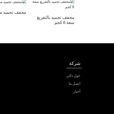
مجفف تجميد م
مجفف تجميد بالتفريغ
سعة 6 كجم
شركة
حول دالي
اتصل بنا
أخبار