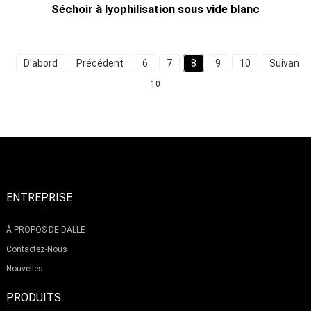
Séchoir à lyophilisation sous vide blanc
D'abord
Précédent
6
7
8
9
10
Suivant
10
ENTREPRISE
À PROPOS DE DALLE
Contactez-Nous
Nouvelles
PRODUITS