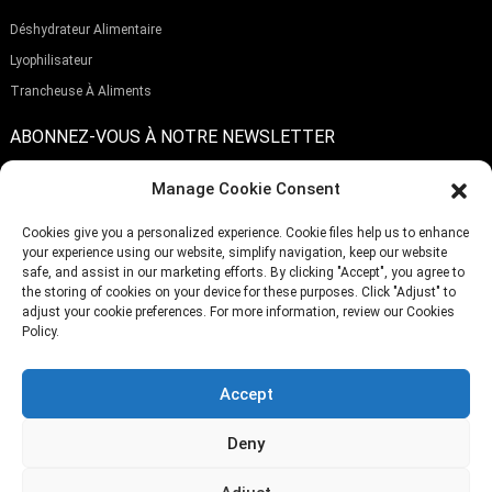
Déshydrateur Alimentaire
Lyophilisateur
Trancheuse À Aliments
ABONNEZ-VOUS À NOTRE NEWSLETTER
Manage Cookie Consent
Cookies give you a personalized experience. Cookie files help us to enhance
your experience using our website, simplify navigation, keep our website
Soumettre
safe, and assist in our marketing efforts. By clicking "Accept", you agree to
the storing of cookies on your device for these purposes. Click "Adjust" to
adjust your cookie preferences. For more information, review our Cookies
Policy.
TÉLÉPHONE:
(+86)757-29292044
E-MAIL:
Info@fsdalle.com
Accept
Deny