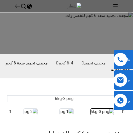
هاتف
بيت
مجفف تجميد
4-6 كجم
مجفف تجميد سعة 6 كجم
للخضراوات
بريد
إلكتروني
واتساب