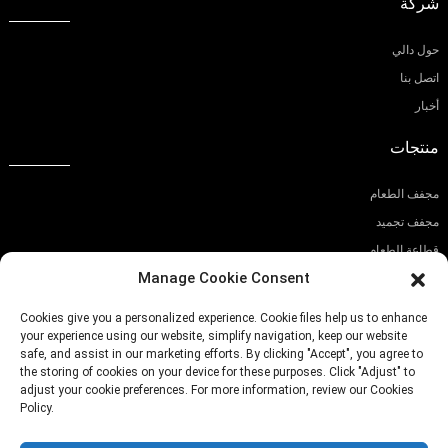
شركة
حول دالي
اتصل بنا
أخبار
منتجات
مجفف الطعام
مجفف تجميد
قطاعة الطعام
Manage Cookie Consent
اشترك في نشرتنا الإخبارية
Cookies give you a personalized experience. Cookie files help us to enhance
your experience using our website, simplify navigation, keep our website
safe, and assist in our marketing efforts. By clicking "Accept", you agree to
the storing of cookies on your device for these purposes. Click "Adjust" to
adjust your cookie preferences. For more information, review our Cookies
يُقدِّم
Policy.