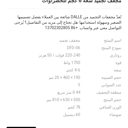
مجفف تجميد سعة 6 كجم للخضراوات
تُعدّ مجففات التجميد من DALLE شائعة بين العملاء بفضل تصميمها
الصغير وسهولة استخدامها. هل تحتاج إلى مزيد من التفاصيل؟ يُرجى
التواصل معي عبر واتساب: +86 13702302805
اسم المنتج
مجفف تجميد
نموذج المنتج
DFD-06
روتاري
220-240 فولت / 50 هرتز
قوة
1700 واط
سعة
4-6 كجم
حجم الصينية
190 × 460 × 20 مم
عدد الصواني
5
منطقة التجفيف
0.44 متر مربع
حجم المنتج
500 × 630 × 810 مم
الوزن الصافي
78 كجم
ضوضاء
60 ديسيبل