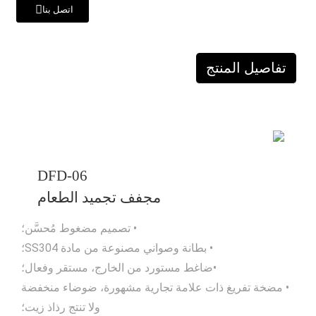
اتصل بنا
تفاصيل المنتج
DFD-06
مجفف تجميد الطعام
• تصميم مضغوط مُحسَّن؛
• بطانة وصواني مصنوعة من مادة SS304؛
•ضاغط مستورد من الخارج، مستقر وفعال؛
• مضخة تفريغ ذات علامة تجارية مشهورة، ضوضاء منخفضة
ولا تنتج رذاذ زيت؛