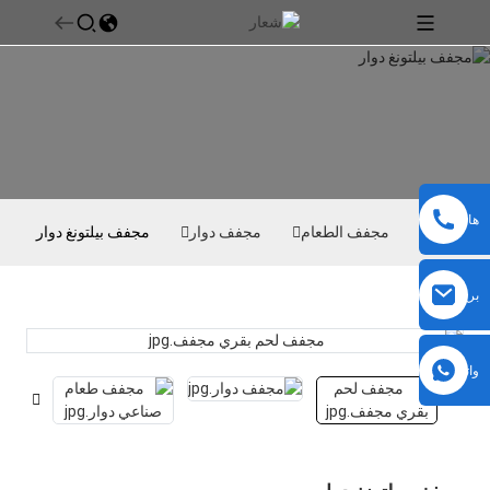
هاتف
بيت
مجفف الطعام
مجفف دوار
مجفف بيلتونغ دوار
بريد
إلكتروني
واتساب