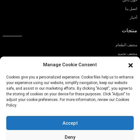
حول دالي
اتصل بنا
أخبار
منتجات
مجفف الطعام
مجفف تجميد
قطاعة الطعام
Manage Cookie Consent
اشترك في نشرتنا الإخبارية
Cookies give you a personalized experience. Cookie files help us to enhance
your experience using our website, simplify navigation, keep our website
safe, and assist in our marketing efforts. By clicking "Accept", you agree to
the storing of cookies on your device for these purposes. Click "Adjust" to
adjust your cookie preferences. For more information, review our Cookies
Policy.
يُقدِّم
Accept
رقم الهاتف:
(+86)757-29292044
Deny
بريد إلكتروني:
Info@fsdalle.com