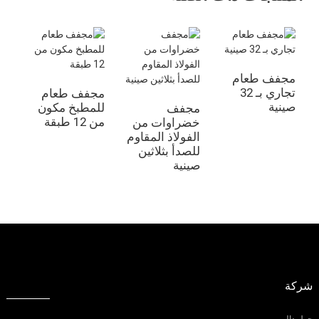
مجفف طعام
صو
تجاري بـ 32
لم
مجفف طعام
صينية
للمطبخ مكون
مجفف
من 12 طبقة
خضراوات من
الفولاذ المقاوم
للصدأ بثلاثين
صينية
شركة