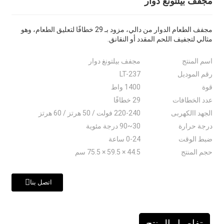
مجفف بيلتونغ دوار
مجفف الطعام الدوار من دالي، مزود بـ 29 خطافًا لتعليق الطعام، وهو
مثالي لتجفيف اللحم المقدد أو النقانق.
اسم المنتج
مجفف بيلتونغ دوار
رقم الموديل
LT-237
قوة
1400 واط
عدد الخطافات
29 خطافًا
الجهد االكهربى
220-240 فولت / 50 هرتز / 60 هرتز
درجة حرارة
30~90 درجة مئوية
ضبط الوقت
0-24 ساعة
حجم المنتج
44.5 × 59.5 × 75.5 سم
اتصل بنا
تفاصيل المنتج