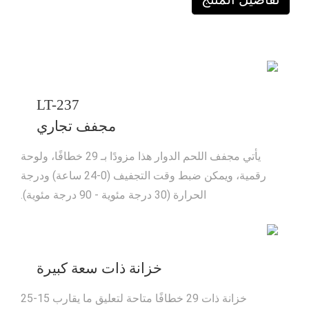
LT-237
مجفف تجاري
يأتي مجفف اللحم الدوار هذا مزودًا بـ 29 خطافًا، ولوحة
رقمية، ويمكن ضبط وقت التجفيف (0-24 ساعة) ودرجة
الحرارة (30 درجة مئوية - 90 درجة مئوية).
خزانة ذات سعة كبيرة
خزانة ذات 29 خطافًا متاحة لتعليق ما يقارب 15-25